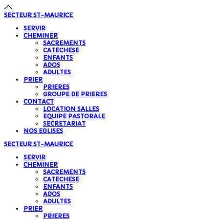
précédente
précédent
suivante
suivant
SECTEUR
ST-MAURICE
SERVIR
CHEMINER
SACREMENTS
CATECHESE
ENFANTS
ADOS
ADULTES
PRIER
PRIERES
GROUPE DE PRIERES
CONTACT
LOCATION SALLES
EQUIPE PASTORALE
SECRETARIAT
NOS EGLISES
SECTEUR
ST-MAURICE
SERVIR
CHEMINER
SACREMENTS
CATECHESE
ENFANTS
ADOS
ADULTES
PRIER
PRIERES