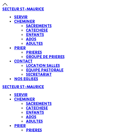
précédente
précédent
suivante
suivant
SECTEUR
ST-MAURICE
SERVIR
CHEMINER
SACREMENTS
CATECHESE
ENFANTS
ADOS
ADULTES
PRIER
PRIERES
GROUPE DE PRIERES
CONTACT
LOCATION SALLES
EQUIPE PASTORALE
SECRETARIAT
NOS EGLISES
SECTEUR
ST-MAURICE
SERVIR
CHEMINER
SACREMENTS
CATECHESE
ENFANTS
ADOS
ADULTES
PRIER
PRIERES