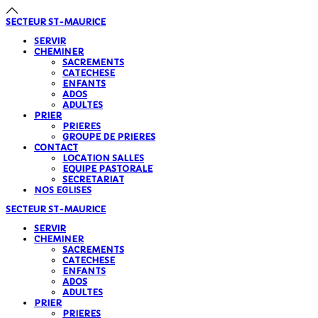
précédente
précédent
suivante
suivant
SECTEUR
ST-MAURICE
SERVIR
CHEMINER
SACREMENTS
CATECHESE
ENFANTS
ADOS
ADULTES
PRIER
PRIERES
GROUPE DE PRIERES
CONTACT
LOCATION SALLES
EQUIPE PASTORALE
SECRETARIAT
NOS EGLISES
SECTEUR
ST-MAURICE
SERVIR
CHEMINER
SACREMENTS
CATECHESE
ENFANTS
ADOS
ADULTES
PRIER
PRIERES