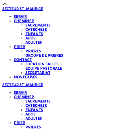
précédente
précédent
suivante
suivant
SECTEUR
ST-MAURICE
SERVIR
CHEMINER
SACREMENTS
CATECHESE
ENFANTS
ADOS
ADULTES
PRIER
PRIERES
GROUPE DE PRIERES
CONTACT
LOCATION SALLES
EQUIPE PASTORALE
SECRETARIAT
NOS EGLISES
SECTEUR
ST-MAURICE
SERVIR
CHEMINER
SACREMENTS
CATECHESE
ENFANTS
ADOS
ADULTES
PRIER
PRIERES